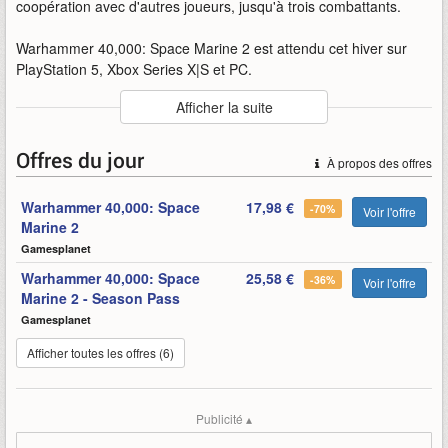
coopération avec d'autres joueurs, jusqu'à trois combattants.
Warhammer 40,000: Space Marine 2 est attendu cet hiver sur
PlayStation 5, Xbox Series X|S et PC.
Auteur
:
Saber Interactive / Focus Entertainement
Afficher la suite
Mise en ligne par
:
Uther
Mots-clefs
:
warhammer-40000
campagne
coopérative
Offres du jour
À propos des offres
focus-entertainement
gameplay
saber-interactive
space-marine-2
Warhammer 40,000: Space
17,98 €
space-marine-2-warhammer-40000
action
-70%
Voir l'offre
Marine 2
Gamesplanet
Warhammer 40,000: Space
25,58 €
-36%
Voir l'offre
Marine 2 - Season Pass
Gamesplanet
Afficher toutes les offres (6)
Publicité ▴