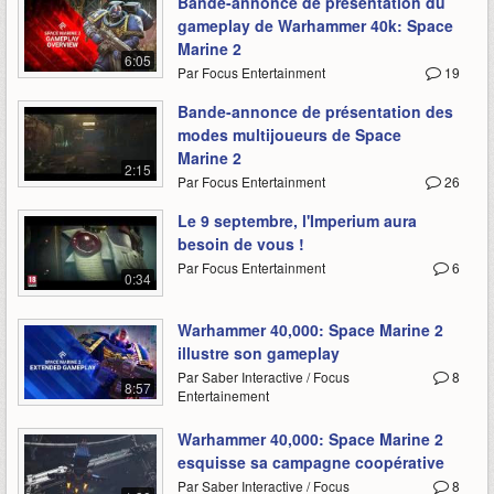
Bande-annonce de présentation du
gameplay de Warhammer 40k: Space
Marine 2
6:05
Par Focus Entertainment
19
Bande-annonce de présentation des
modes multijoueurs de Space
Marine 2
2:15
Par Focus Entertainment
26
Le 9 septembre, l'Imperium aura
besoin de vous !
Par Focus Entertainment
6
0:34
Warhammer 40,000: Space Marine 2
illustre son gameplay
Par Saber Interactive / Focus
8
8:57
Entertainement
Warhammer 40,000: Space Marine 2
esquisse sa campagne coopérative
Par Saber Interactive / Focus
8