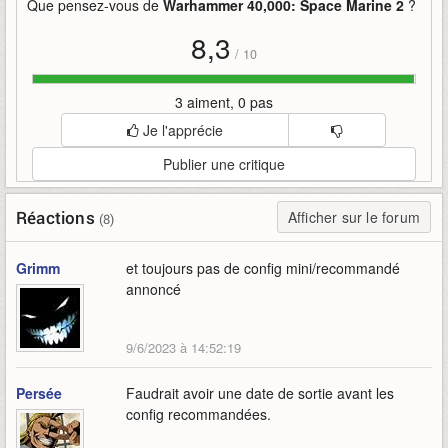
Que pensez-vous de
Warhammer 40,000: Space Marine 2
?
8,3
/
10
3 aiment, 0 pas
Je l'apprécie
Publier une critique
Réactions
Afficher sur le forum
(8)
Grimm
et toujours pas de config mini/recommandé
annoncé
9/6/2023 à 14:52:19
Persée
Faudrait avoir une date de sortie avant les
config recommandées.