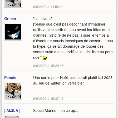
9/6/2023 à 14:58:24
Grimm
"cet hivers"
j'pense que c'est pas déconnant d'imaginer
qu'ils vont le sortir un peu avant les fêtes de fin
d'année, histoire de ne pas laisser le temps a
d'éventuels soucis techniques de casser un peu
la hype. ça serait dommage de louper des
ventes suite a des modification de "liste au père
noel"
9/6/2023 à 15:29:45
Persée
Une sortie pour Noël, cela serait plutôt fall 2023
au lieu de winter, on verra bien.
9/6/2023 à 15:37:18
| Ak3LA |
Space Marine II en co op...