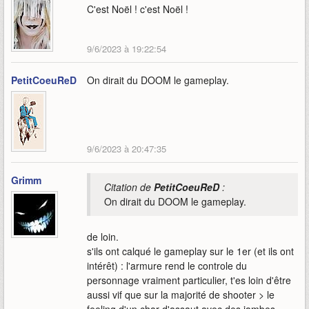
C'est Noël ! c'est Noël !
9/6/2023 à 19:22:54
PetitCoeuReD
On dirait du DOOM le gameplay.
9/6/2023 à 20:47:35
Grimm
Citation de
PetitCoeuReD
:
On dirait du DOOM le gameplay.
de loin.
s'ils ont calqué le gameplay sur le 1er (et ils ont
intérêt) : l'armure rend le controle du
personnage vraiment particulier, t'es loin d'être
aussi vif que sur la majorité de shooter > le