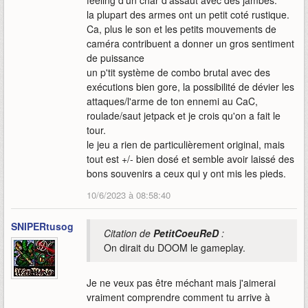
feeling d'un char d'assaut avec des jambes.
la plupart des armes ont un petit coté rustique.
Ca, plus le son et les petits mouvements de
caméra contribuent a donner un gros sentiment
de puissance
un p'tit système de combo brutal avec des
exécutions bien gore, la possibilité de dévier les
attaques/l'arme de ton ennemi au CaC,
roulade/saut jetpack et je crois qu'on a fait le
tour.
le jeu a rien de particulièrement original, mais
tout est +/- bien dosé et semble avoir laissé des
bons souvenirs a ceux qui y ont mis les pieds.
10/6/2023 à 08:58:40
SNIPERtusog
Citation de
PetitCoeuReD
:
On dirait du DOOM le gameplay.
Je ne veux pas être méchant mais j'aimerai
vraiment comprendre comment tu arrive à