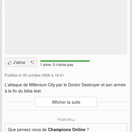
J'aime
1 aime, 0 n'aime pas.
Publiée le 30 octobre 2009 à 16:41
L'attaque de Millenium City par le Doctor Destroyer et son armée
à la fin du bêta-test.
Auteur
:
Cryptic / Atari
Afficher la suite
Mise en ligne par
:
LorDragon
Mots-clefs
:
beta-test
événement
doctor
destroyer
Publicité ▴
millenium
city
cryptic
atari
Que pensez-vous de
Champions Online
?