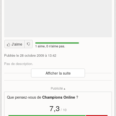
J'aime
1 aime, 0 n'aime pas.
Publiée le 28 octobre 2009 à 13:42
Pas de description.
Auteur
:
Cryptic Studios / Atari
Afficher la suite
Mise en ligne par
:
Zekkangel
Mots-clefs
:
blood
moon
Publicité ▴
Que pensez-vous de
Champions Online
?
7,3
/
10