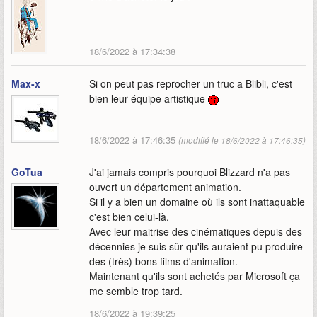
18/6/2022 à 17:34:38
Max-x
Si on peut pas reprocher un truc a Blibli, c'est
bien leur équipe artistique
18/6/2022 à 17:46:35
(modifié le 18/6/2022 à 17:46:35)
GoTua
J'ai jamais compris pourquoi Blizzard n'a pas
ouvert un département animation.
Si il y a bien un domaine où ils sont inattaquable
c'est bien celui-là.
Avec leur maitrise des cinématiques depuis des
décennies je suis sûr qu'ils auraient pu produire
des (très) bons films d'animation.
Maintenant qu'ils sont achetés par Microsoft ça
me semble trop tard.
18/6/2022 à 19:39:25