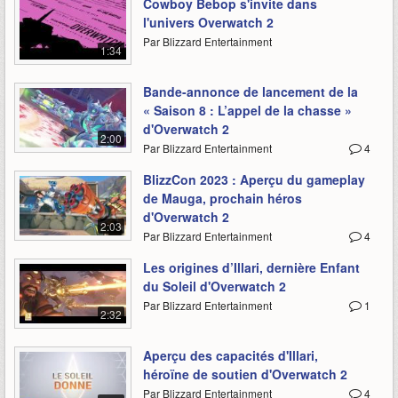
Cowboy Bebop s'invite dans
l'univers Overwatch 2
Par Blizzard Entertainment
1:34
Bande-annonce de lancement de la
« Saison 8 : L’appel de la chasse »
d'Overwatch 2
2:00
Par Blizzard Entertainment
4
BlizzCon 2023 : Aperçu du gameplay
de Mauga, prochain héros
d'Overwatch 2
2:03
Par Blizzard Entertainment
4
Les origines d’Illari, dernière Enfant
du Soleil d'Overwatch 2
Par Blizzard Entertainment
1
2:32
Aperçu des capacités d'Illari,
héroïne de soutien d'Overwatch 2
Par Blizzard Entertainment
4