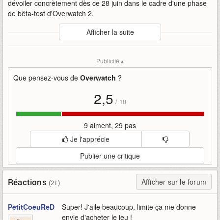
dévoiler concrètement dès ce 28 juin dans le cadre d'une phase
de bêta-test d'Overwatch 2.
Auteur
:
Blizzard Entertainment
Afficher la suite
Mise en ligne par
:
Uther
Mots-clefs
:
animation
blizzard-entertainment
cinématique
Publicité ▴
court-métrage
reine-des-junkers
overwatch
overwatch-2
présentation
shooter
Que pensez-vous de
Overwatch
?
2,5
/
10
9 aiment, 29 pas
Je l'apprécie
Publier une critique
Réactions
Afficher sur le forum
(21)
PetitCoeuReD
Super! J'aile beaucoup, limite ça me donne
envie d'acheter le jeu !