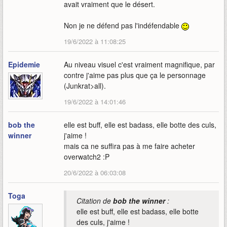
avait vraiment que le désert.
Non je ne défend pas l'indéfendable
19/6/2022 à 11:08:25
Epidemie
Au niveau visuel c'est vraiment magnifique, par
contre j'aime pas plus que ça le personnage
(Junkrat>all).
19/6/2022 à 14:01:46
bob the
elle est buff, elle est badass, elle botte des culs,
winner
j'aime !
mais ca ne suffira pas à me faire acheter
overwatch2 :P
20/6/2022 à 06:03:08
Toga
Citation de
bob the winner
:
elle est buff, elle est badass, elle botte
des culs, j'aime !