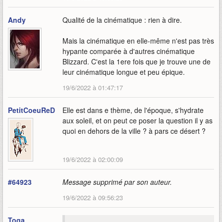
Andy
Qualité de la cinématique : rien à dire.
Mais la cinématique en elle-même n'est pas très
hypante comparée à d'autres cinématique
Blizzard. C'est la 1ere fois que je trouve une de
leur cinématique longue et peu épique.
19/6/2022 à 01:47:17
PetitCoeuReD
Elle est dans e thème, de l'époque, s'hydrate
aux soleil, et on peut ce poser la question il y as
quoi en dehors de la ville ? à pars ce désert ?
19/6/2022 à 02:00:09
#64923
Message supprimé par son auteur.
19/6/2022 à 09:56:23
Toga