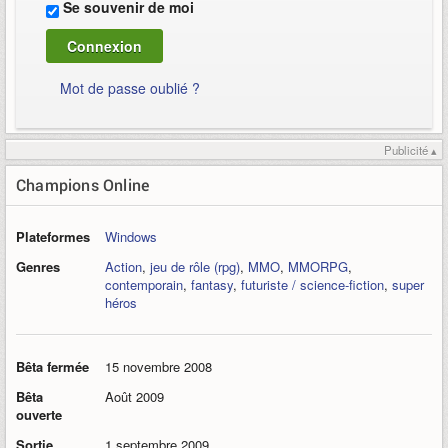
Se souvenir de moi
Mot de passe oublié ?
Publicité ▴
Champions Online
Plateformes
Windows
Genres
Action
,
jeu de rôle (rpg)
,
MMO
,
MMORPG
,
contemporain
,
fantasy
,
futuriste / science-fiction
,
super
héros
Bêta fermée
15 novembre 2008
Bêta
Août 2009
ouverte
Sortie
1 septembre 2009