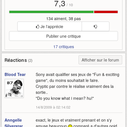
7,3
/
10
134 aiment, 38 pas
Je l'apprécie
Publier une critique
17 critiques
Réactions
Afficher sur le forum
(2)
Blood Tear
Sony avait qualifier ses jeux de "Fun & exciting
game", du moins souhaitait le faire.
Cryptic par contre le réalise vraiment des la
sortie..
"Do you know what i mean? hu!"
14/8/2009 à 02:14:02
Anngelle
exact, le jeux et vraiment prenant et on s'y
Silverstar
amuse beaucoup
comparé a d'autres poid