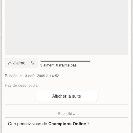
J'aime
3 aiment, 0 n'aime pas.
Publiée le 13 août 2009 à 14:52
Pas de description.
Auteur
:
Cryptic Studios
Afficher la suite
Mise en ligne par
:
Mind
Mots-clefs
:
atari
bill-roper
champions-online
Publicité ▴
christopher-chamberlain
cryptic-studios
dev-diary
jack-emmert
john-layman
Que pensez-vous de
Champions Online
?
randy-mosiondz