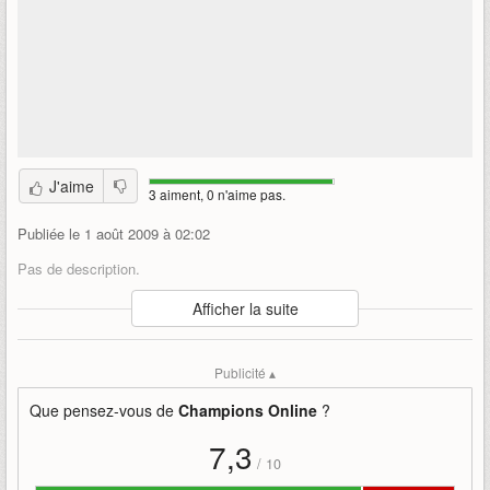
J'aime
3 aiment, 0 n'aime pas.
Publiée le 1 août 2009 à 02:02
Pas de description.
Auteur
:
Cryptic / Atari
Afficher la suite
Mise en ligne par
:
Zekkangel
Mots-clefs
:
forteresse
pvp
champions-online
Publicité ▴
Que pensez-vous de
Champions Online
?
7,3
/
10