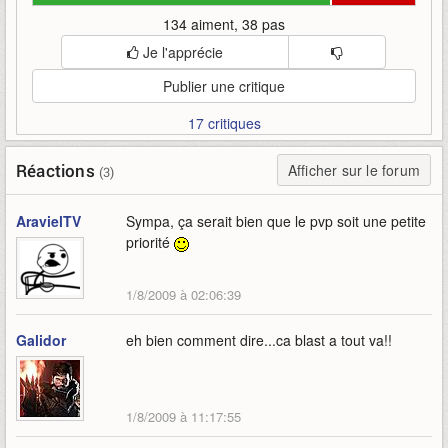
134 aiment, 38 pas
Je l'apprécie
Publier une critique
17 critiques
Réactions
Afficher sur le forum
(3)
AravielTV
Sympa, ça serait bien que le pvp soit une petite
priorité
1/8/2009 à 02:06:39
Galidor
eh bien comment dire...ca blast a tout va!!
1/8/2009 à 11:17:55