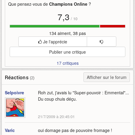
Que pensez-vous de
Champions Online
?
7,3
/
10
134 aiment, 38 pas
Je l'apprécie
Publier une critique
17 critiques
Réactions
Afficher sur le forum
(2)
Selpoivre
Roh zut, j'avais lu "Super-pouvoir : Emmental"...
Du coup chuis déçu.
21/7/2009 à 20:45:01
Varic
oui domage pas de pouvoire fromage !