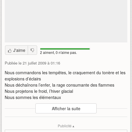
J'aime
2 aiment, 0 n'aime pas.
Publiée le 21 juillet 2009 à 01:16
Nous commandons les tempêtes, le craquement du tonère et les
explosions d’éclairs
Nous déchaînons l’enfer, la rage consumante des flammes
Nous projetons le froid, l’hiver glacial
Nous sommes les élémentaux
Auteur
:
Cryptic / Atari
Afficher la suite
Mise en ligne par
:
LorDragon
Mots-clefs
:
champions
champo
co
élémantaires
elemental
Publicité ▴
feu
froid
glace
online
pouvoirs