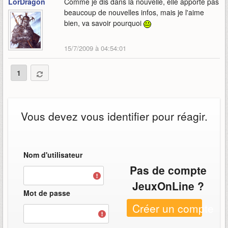
LorDragon
Comme je dis dans la nouvelle, elle apporte pas
beaucoup de nouvelles infos, mais je l'aime
bien, va savoir pourquoi
15/7/2009 à 04:54:01
1
Vous devez vous identifier pour réagir.
Nom d'utilisateur
Pas de compte
JeuxOnLine ?
Mot de passe
Créer un compte