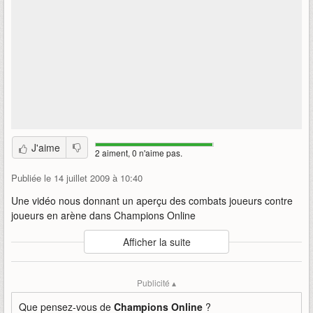
J'aime
2 aiment, 0 n'aime pas.
Publiée le 14 juillet 2009 à 10:40
Une vidéo nous donnant un aperçu des combats joueurs contre
joueurs en arène dans Champions Online
Auteur
:
Cryptic / Atari
Afficher la suite
Mise en ligne par
:
LorDragon
Mots-clefs
:
champions
online
champo
co
jcj
pvp
joueurs
Publicité ▴
contre
joueurs
players
vs
players
combats
arène
Que pensez-vous de
Champions Online
?