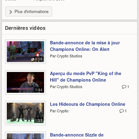
Plus d'informations
Dernières vidéos
Bande-annonce de la mise à jour
Champions Online: On Alert
Par Cryptic Studios
0:38
Aperçu du mode PvP "King of the
Hill" de Champions Online
Par Cryptic Studios
1
1:44
Les Hideouts de Champions Online
Par Cryptic
1
1:35
Bande-annonce Sizzle de