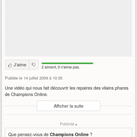
J'aime
2 aiment, 0 n'aime pas.
Publiée le 14 juillet 2009 à 10:35
Une vidéo qui nous fait découvrir les repaires des vilains phares
de Champions Online.
Auteur
:
Cryptic / Atari
Afficher la suite
Mise en ligne par
:
LorDragon
Mots-clefs
:
chapions
online
co
champo
vilains
repaires
Publicité ▴
Que pensez-vous de
Champions Online
?