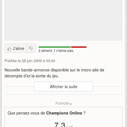
J'aime
2 aiment, 1 n'aime pas.
Publiée le 28 juin 2009 à 03:04
Nouvelle bande-annonce disponible sur le micro-site de
décompte d’ici la sortie du jeu.
Auteur
:
Atari
Afficher la suite
Mise en ligne par
:
LorDragon
Mots-clefs
:
champions
online
champo
co
champions
Publicité ▴
némésis
super-héros
super-vilains
Que pensez-vous de
Champions Online
?
7,3
/
10