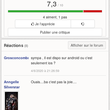
7,3
/
10
4 aiment, 1 pas
Je l'apprécie
Publier une critique
Réactions
Afficher sur le forum
(8)
Grosconcombre
sympa , il est dispo sur android ou c'est
seulement ios ?
4/6/2020 à 21:26:59
Anngelle
Ouais....ba c'est pas la joie....
Silverstar