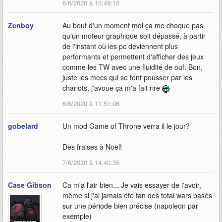
6/6/2020 à 10:49:10
Zenboy
Au bout d'un moment moi ça me choque pas
qu'un moteur graphique soit dépassé, à partir
de l'instant où les pc deviennent plus
performants et permettent d'afficher des jeux
comme les TW avec une fluidité de ouf. Bon,
juste les mecs qui se font pousser par les
chariots, j'avoue ça m'a fait rire
6/6/2020 à 11:51:06
gobelard
Un mod Game of Throne verra il le jour?
Des fraises à Noël!
7/6/2020 à 14:40:35
Case Gibson
Ca m'a l'air bien... Je vais essayer de l'avoir,
même si j'ai jamais été fan des total wars basés
sur une période bien précise (napoleon par
exemple)