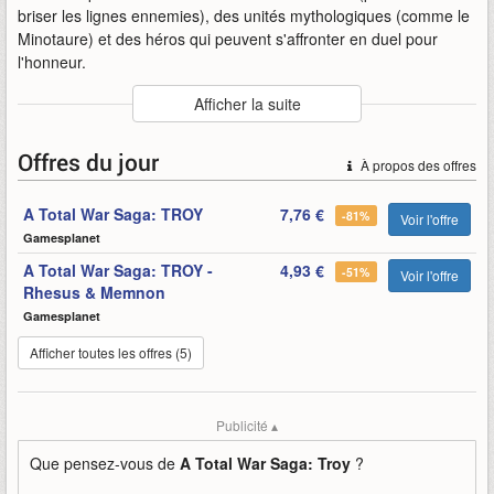
briser les lignes ennemies), des unités mythologiques (comme le
Minotaure) et des héros qui peuvent s'affronter en duel pour
l'honneur.
Auteur
:
SEGA / Creative Assembly
Afficher la suite
Mise en ligne par
:
Uther
Mots-clefs
:
a-total-war-saga
apercu
creative-assembly
Offres du jour
À propos des offres
gameplay
sega
total-war
troy
stratégie
A Total War Saga: TROY
7,76 €
-81%
Voir l'offre
Gamesplanet
A Total War Saga: TROY -
4,93 €
-51%
Voir l'offre
Rhesus & Memnon
Gamesplanet
Afficher toutes les offres (5)
Publicité ▴
Que pensez-vous de
A Total War Saga: Troy
?