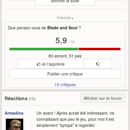
Afficher la suite
Mise en ligne par
:
Uther
Mots-clefs
:
bande-annonce
blade-and-soul
Publicité ▴
refonte-graphique
ncsoft-korea
présentation
mmo
asie
corée-du-sud
Que pensez-vous de
Blade and Soul
?
5,9
/
10
83 aiment, 51 pas
Je l'apprécie
Publier une critique
15 critiques
Réactions
Afficher sur le forum
(19)
Armadios
Un avant / Après aurait été intéressant, ne
connaissant que peu le jeu, pour moi il est
simplement "sympa" à regarder.