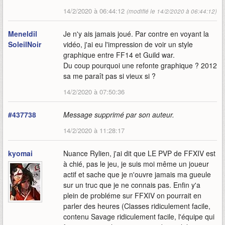
14/2/2020 à 06:44:12
(modifié le 14/2/2020 à 06:44:12)
Meneldil
Je n'y ais jamais joué. Par contre en voyant la
SoleilNoir
vidéo, j'ai eu l'impression de voir un style
graphique entre FF14 et Guild war.
Du coup pourquoi une refonte graphique ? 2012
sa me paraît pas si vieux si ?
14/2/2020 à 07:50:36
#437738
Message supprimé par son auteur.
14/2/2020 à 11:28:17
kyomai
Nuance Rylien, j'ai dit que LE PVP de FFXIV est
à chié, pas le jeu, je suis moi même un joueur
actif et sache que je n'ouvre jamais ma gueule
sur un truc que je ne connais pas. Enfin y'a
plein de probléme sur FFXIV on pourrait en
parler des heures (Classes ridiculement facile,
contenu Savage ridiculement facile, l'équipe qui