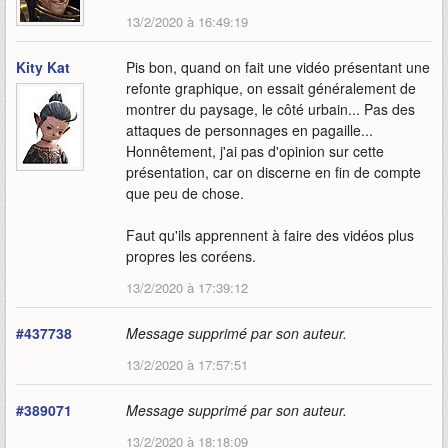
13/2/2020 à 16:49:19
Kity Kat
Pis bon, quand on fait une vidéo présentant une
refonte graphique, on essait généralement de
montrer du paysage, le côté urbain... Pas des
attaques de personnages en pagaille...
Honnêtement, j'ai pas d'opinion sur cette
présentation, car on discerne en fin de compte
que peu de chose.
Faut qu'ils apprennent à faire des vidéos plus
propres les coréens.
13/2/2020 à 17:39:12
#437738
Message supprimé par son auteur.
13/2/2020 à 17:57:51
#389071
Message supprimé par son auteur.
13/2/2020 à 18:18:09