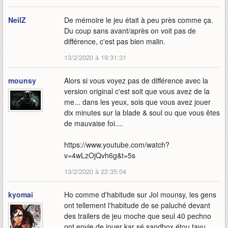
NeilZ
De mémoire le jeu était à peu près comme ça.
Du coup sans avant/après on voit pas de
différence, c'est pas bien malin.
13/2/2020 à 19:31:31
mounsy
Alors si vous voyez pas de différence avec la
version original c'est soit que vous avez de la
me... dans les yeux, sois que vous avez jouer
dix minutes sur la blade & soul ou que vous êtes
de mauvaise foi....
https://www.youtube.com/watch?
v=4wLzOjQvh6g&t=5s
13/2/2020 à 22:35:04
kyomai
Ho comme d'habitude sur Jol mounsy, les gens
ont tellement l'habitude de se paluché devant
des trailers de jeu moche que seul 40 pechno
ont envie de jouer kar sé sandbox étou tavu,