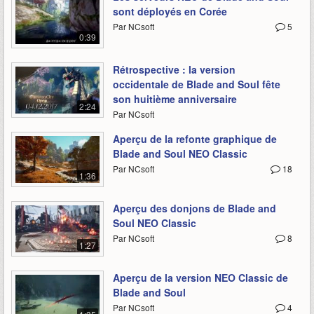
sont déployés en Corée
Par NCsoft
5
0:39
Rétrospective : la version
occidentale de Blade and Soul fête
son huitième anniversaire
2:24
Par NCsoft
Aperçu de la refonte graphique de
Blade and Soul NEO Classic
Par NCsoft
18
1:36
Aperçu des donjons de Blade and
Soul NEO Classic
Par NCsoft
8
1:27
Aperçu de la version NEO Classic de
Blade and Soul
Par NCsoft
4