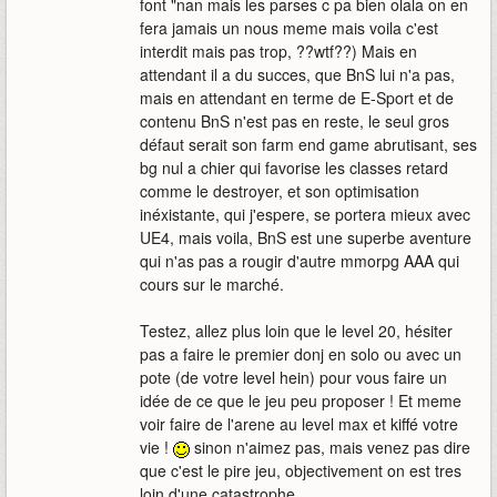
font "nan mais les parses c pa bien olala on en
fera jamais un nous meme mais voila c'est
interdit mais pas trop, ??wtf??) Mais en
attendant il a du succes, que BnS lui n'a pas,
mais en attendant en terme de E-Sport et de
contenu BnS n'est pas en reste, le seul gros
défaut serait son farm end game abrutisant, ses
bg nul a chier qui favorise les classes retard
comme le destroyer, et son optimisation
inéxistante, qui j'espere, se portera mieux avec
UE4, mais voila, BnS est une superbe aventure
qui n'as pas a rougir d'autre mmorpg AAA qui
cours sur le marché.
Testez, allez plus loin que le level 20, hésiter
pas a faire le premier donj en solo ou avec un
pote (de votre level hein) pour vous faire un
idée de ce que le jeu peu proposer ! Et meme
voir faire de l'arene au level max et kiffé votre
vie !
sinon n'aimez pas, mais venez pas dire
que c'est le pire jeu, objectivement on est tres
loin d'une catastrophe.