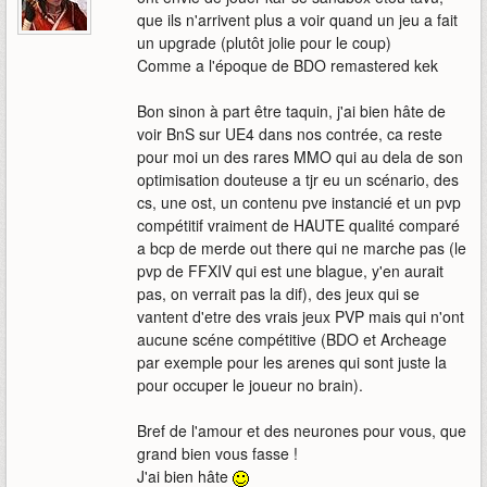
que ils n'arrivent plus a voir quand un jeu a fait
un upgrade (plutôt jolie pour le coup)
Comme a l'époque de BDO remastered kek
Bon sinon à part être taquin, j'ai bien hâte de
voir BnS sur UE4 dans nos contrée, ca reste
pour moi un des rares MMO qui au dela de son
optimisation douteuse a tjr eu un scénario, des
cs, une ost, un contenu pve instancié et un pvp
compétitif vraiment de HAUTE qualité comparé
a bcp de merde out there qui ne marche pas (le
pvp de FFXIV qui est une blague, y'en aurait
pas, on verrait pas la dif), des jeux qui se
vantent d'etre des vrais jeux PVP mais qui n'ont
aucune scéne compétitive (BDO et Archeage
par exemple pour les arenes qui sont juste la
pour occuper le joueur no brain).
Bref de l'amour et des neurones pour vous, que
grand bien vous fasse !
J'ai bien hâte