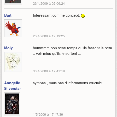
26/4/2009 à 02:06:24
Barti
Intéressant comme concept.
26/4/2009 à 12:19:25
Moly
hummmm bon serai temps qu'ils fassent la beta
.. voir mieu qu'ils le sortent ...
30/4/2009 à 17:41:19
Anngelle
sympas , mais pas d'informations cruciale
Silverstar
1/5/2009 à 17:47:39