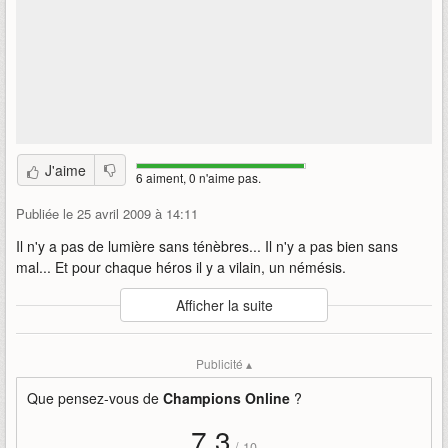
J'aime
6 aiment, 0 n'aime pas.
Publiée le 25 avril 2009 à 14:11
Il n'y a pas de lumière sans ténèbres... Il n'y a pas bien sans
mal... Et pour chaque héros il y a vilain, un némésis.
Auteur
:
Cryptic Studios
Afficher la suite
Mise en ligne par
:
Mind
Mots-clefs
:
champions-online
némésis
super-héros
Publicité ▴
Que pensez-vous de
Champions Online
?
7,3
/
10