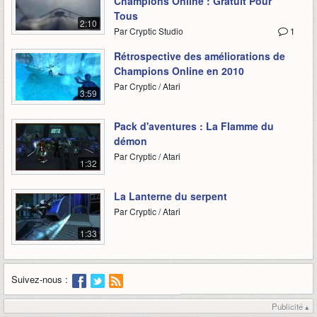
Champions Online : Gratuit Pour
Tous
2:10
Par Cryptic Studio
1
Rétrospective des améliorations de
Champions Online en 2010
Par Cryptic / Atari
3:59
Pack d'aventures : La Flamme du
démon
Par Cryptic / Atari
1:32
La Lanterne du serpent
Par Cryptic / Atari
1:33
Suivez-nous :
Publicité ▴