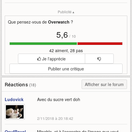
Mise en ligne par
:
Uther
Mots-clefs
:
blizzcon-2018
blizzard
blizzcon
Publicité ▴
céréales-kelloggs
lucio
overwatch
publicité
Que pensez-vous de
Overwatch
?
5,6
/
10
42 aiment, 28 pas
Je l'apprécie
Publier une critique
Réactions
Afficher sur le forum
(18)
Ludovick
Avec du sucre vert doh
2/11/2018 à 20:18:42
OeufRoyal
Minable, et à l'encontre de l'image que veut