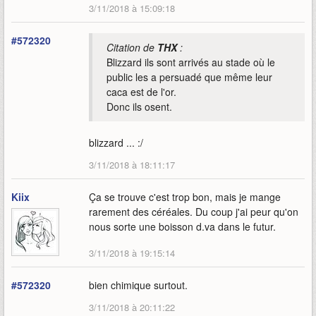
3/11/2018 à 15:09:18
#572320
Citation de
THX
:
Blizzard ils sont arrivés au stade où le
public les a persuadé que même leur
caca est de l'or.
Donc ils osent.
blizzard ... :/
3/11/2018 à 18:11:17
Kiix
Ça se trouve c'est trop bon, mais je mange
rarement des céréales. Du coup j'ai peur qu'on
nous sorte une boisson d.va dans le futur.
3/11/2018 à 19:15:14
#572320
bien chimique surtout.
3/11/2018 à 20:11:22