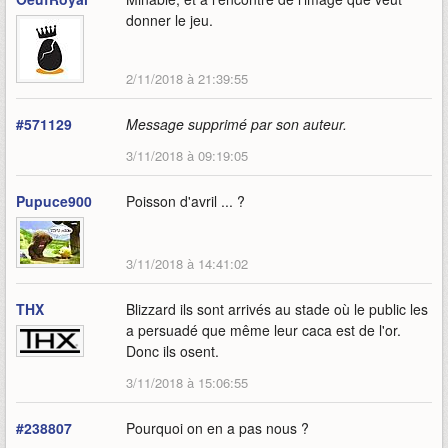
donner le jeu.
2/11/2018 à 21:39:55
#571129
Message supprimé par son auteur.
3/11/2018 à 09:19:05
Pupuce900
Poisson d'avril ... ?
3/11/2018 à 14:41:02
THX
Blizzard ils sont arrivés au stade où le public les
a persuadé que même leur caca est de l'or.
Donc ils osent.
3/11/2018 à 15:06:55
#238807
Pourquoi on en a pas nous ?