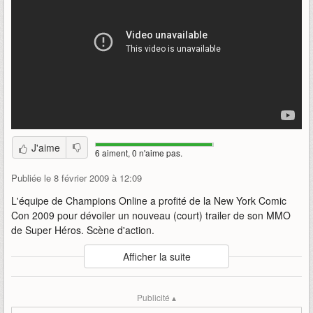
J'aime
6 aiment, 0 n'aime pas.
Publiée le 8 février 2009 à 12:09
L'équipe de Champions Online a profité de la New York Comic
Con 2009 pour dévoiler un nouveau (court) trailer de son MMO
de Super Héros. Scène d'action.
Auteur
:
Cryptic Studios
Afficher la suite
Mise en ligne par
:
Uther
Mots-clefs
:
action
champions
super-heros
comic-con
Publicité ▴