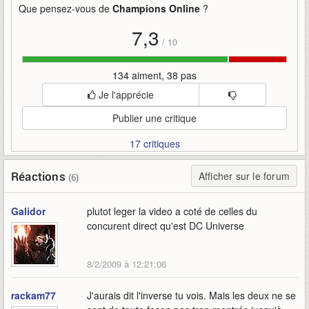
Que pensez-vous de
Champions Online
?
7,3
/
10
134 aiment, 38 pas
Je l'apprécie
Publier une critique
17 critiques
Réactions
Afficher sur le forum
(6)
Galidor
plutot leger la video a coté de celles du
concurent direct qu'est DC Universe
8/2/2009 à 12:21:06
rackam77
J'aurais dit l'inverse tu vois. Mais les deux ne se