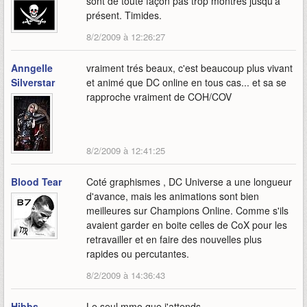
sont de toute façon pas trop montrés jusqu'à
présent. Timides.
8/2/2009 à 12:26:27
Anngelle
vraiment trés beaux, c'est beaucoup plus vivant
Silverstar
et animé que DC online en tous cas... et sa se
rapproche vraiment de COH/COV
8/2/2009 à 12:41:25
Blood Tear
Coté graphismes , DC Universe a une longueur
d'avance, mais les animations sont bien
meilleures sur Champions Online. Comme s'ils
avaient garder en boite celles de CoX pour les
retravailler et en faire des nouvelles plus
rapides ou percutantes.
8/2/2009 à 14:36:43
Hibbs
Le seul mmo que j'attends