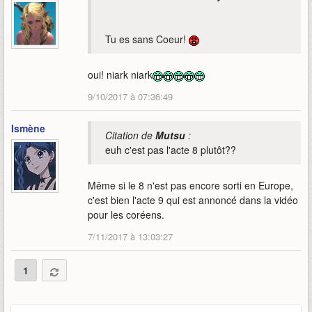
Tu es sans Coeur!
oui! niark niark
9/10/2017 à 07:36:49
Ismène
Citation de
Mutsu
:
euh c'est pas l'acte 8 plutôt??
Même si le 8 n'est pas encore sorti en Europe,
c'est bien l'acte 9 qui est annoncé dans la vidéo
pour les coréens.
7/11/2017 à 13:03:27
1