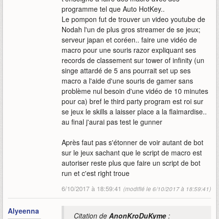
programme tel que Auto HotKey..
Le pompon fut de trouver un video youtube de
Nodah l'un de plus gros streamer de se jeux;
serveur japan et coréen.. faire une vidéo de
macro pour une souris razor expliquant ses
records de classement sur tower of infinity (un
singe attardé de 5 ans pourrait set up ses
macro a l'aide d'une souris de gamer sans
problème nul besoin d'une vidéo de 10 minutes
pour ca) bref le third party program est roi sur
se jeux le skills a laisser place a la flaimardise..
au final j'aurai pas test le gunner
Après faut pas s'étonner de voir autant de bot
sur le jeux sachant que le script de macro est
autoriser reste plus que faire un script de bot
run et c'est right troue
6/10/2017 à 18:59:41
(modifié le 6/10/2017 à 18:59:41)
Alyeenna
Citation de
AnonKroDuKyme
: