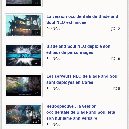
0:56
La version occidentale de Blade and
Soul NEO est lancée
Par NCsoft
12
0:59
Blade and Soul NEO déploie son
éditeur de personnages
Par NCsoft
16
0:42
Les serveurs NEO de Blade and Soul
sont déployés en Corée
Par NCsoft
5
0:39
Rétrospective : la version
occidentale de Blade and Soul fête
son huitième anniversaire
2:24
Par NCsoft