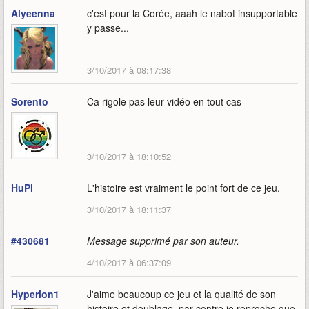
Alyeenna
c'est pour la Corée, aaah le nabot insupportable
y passe...
3/10/2017 à 08:17:38
Sorento
Ca rigole pas leur vidéo en tout cas
3/10/2017 à 18:10:52
HuPi
L'histoire est vraiment le point fort de ce jeu.
3/10/2017 à 18:11:37
#430681
Message supprimé par son auteur.
4/10/2017 à 06:37:09
Hyperion1
J'aime beaucoup ce jeu et la qualité de son
histoire et doublage, par contre je reproche que