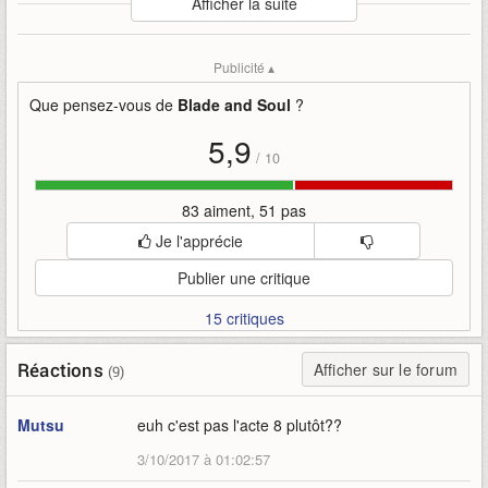
Afficher la suite
Mise en ligne par
:
Uther
Mots-clefs
:
acte-9
bande-annonce
blade-and-soul
Publicité ▴
cinématique
introduction
ncsoft-korea
asie
corée-du-sud
mmo
Que pensez-vous de
Blade and Soul
?
5,9
/
10
83 aiment, 51 pas
Je l'apprécie
Publier une critique
15 critiques
Réactions
Afficher sur le forum
(9)
Mutsu
euh c'est pas l'acte 8 plutôt??
3/10/2017 à 01:02:57