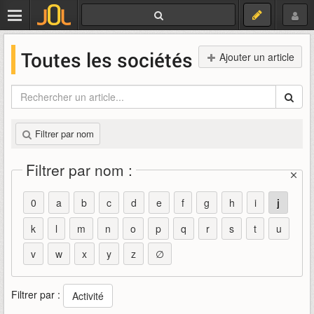
Toutes les sociétés
Ajouter un article
Filtrer par nom
Filtrer par nom :
0
a
b
c
d
e
f
g
h
i
j
k
l
m
n
o
p
q
r
s
t
u
v
w
x
y
z
∅
Filtrer par :
Activité