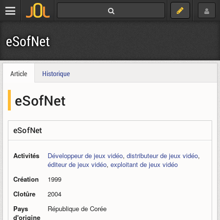
eSofNet
Article
Historique
eSofNet
eSofNet
Activités
Développeur de jeux vidéo
,
distributeur de jeux vidéo
,
éditeur de jeux vidéo
,
exploitant de jeux vidéo
Création
1999
Clotûre
2004
Pays
République de Corée
d'origine