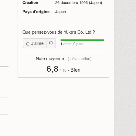
Création
26 décembre 1993 (Japon)
Pays d'origine
Japon
Que pensez-vous de
Yuke's Co. Ltd
?
J'aime
1 aime, 0 pas.
Note moyenne :
(
1
évaluation)
6,8
Bien
-
/
10