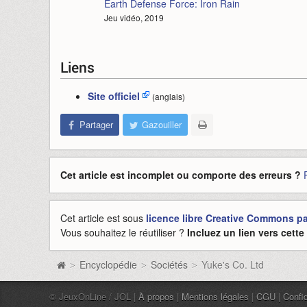
Earth Defense Force: Iron Rain
Jeu vidéo, 2019
Liens
Site officiel
(anglais)
Partager
Gazouiller
Cet article est incomplet ou comporte des erreurs ?
Cet article est sous
licence libre Creative Commons pat
Vous souhaitez le réutiliser ?
Incluez un lien vers cett
Encyclopédie
Sociétés
Yuke's Co. Ltd
>
>
>
© JeuxOnLine / JOL |
À propos
|
Mentions légales
|
CGU
|
Confid