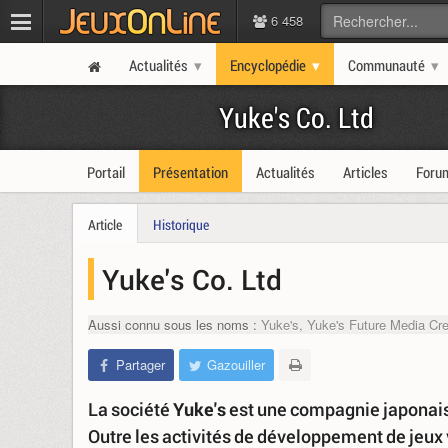
6 458
Actualités
Encyclopédie
Communauté
Yuke's Co. Ltd
Portail
Présentation
Actualités
Articles
Foru
Article
Historique
Yuke's Co. Ltd
Aussi connu sous les noms :
Yuke's, Yuke's Future Media Cre
Partager
Gazouiller
La société
Yuke's
est une compagnie japonais
Outre les activités de développement de jeux