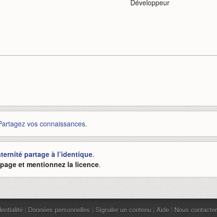
Développeur
Partagez vos connaissances
.
ernité partage à l’identique
.
e page et mentionnez la licence
.
entialité
|
Données personnelles
|
Signaler un contenu
|
Aide
|
Nous contacter