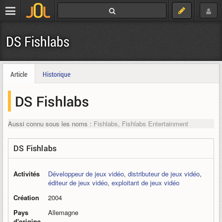
DS Fishlabs
Article
Historique
DS Fishlabs
Aussi connu sous les noms :
Fishlabs, Fishlabs Entertainment
DS Fishlabs
Activités
Développeur de jeux vidéo
,
distributeur de jeux vidéo
,
éditeur de jeux vidéo
,
exploitant de jeux vidéo
Création
2004
Pays
Allemagne
d'origine