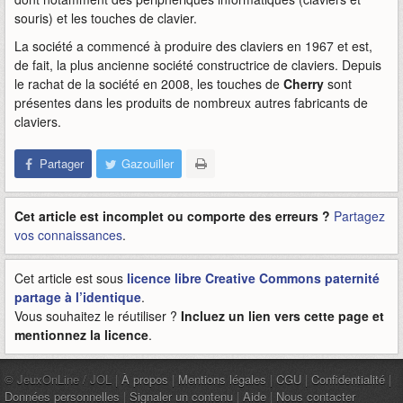
souris) et les touches de clavier.
La société a commencé à produire des claviers en 1967 et est,
de fait, la plus ancienne société constructrice de claviers. Depuis
le rachat de la société en 2008, les touches de
Cherry
sont
présentes dans les produits de nombreux autres fabricants de
claviers.
Partager
Gazouiller
Cet article est incomplet ou comporte des erreurs ?
Partagez
vos connaissances
.
Cet article est sous
licence libre Creative Commons paternité
partage à l’identique
.
Vous souhaitez le réutiliser ?
Incluez un lien vers cette page et
mentionnez la licence
.
© JeuxOnLine / JOL |
À propos
|
Mentions légales
|
CGU
|
Confidentialité
|
Données personnelles
|
Signaler un contenu
|
Aide
|
Nous contacter