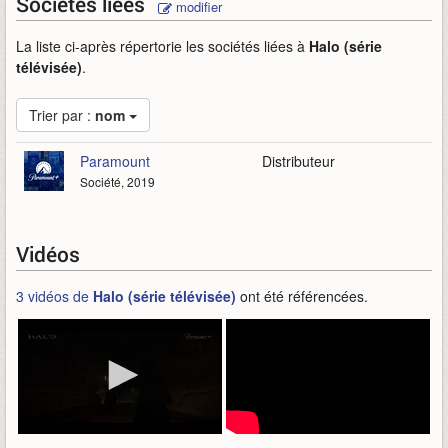
Sociétés liées
modifier
La liste ci-après répertorie les sociétés liées à
Halo (série
télévisée)
.
Trier par :
nom
Paramount
Distributeur
Société, 2019
Vidéos
3 vidéos de
Halo (série télévisée)
ont été référencées.