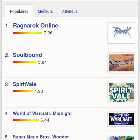
Populaires
Meilleurs
Attendus
1.
Ragnarok Online
7,26
2.
Soulbound
5,84
3.
SpiritVale
4,90
4.
World of Warcraft: Midnight
6,44
5.
Super Mario Bros. Wonder