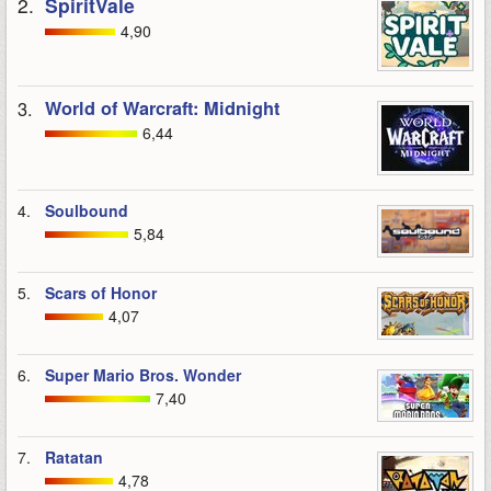
2.
SpiritVale
4,90
3.
World of Warcraft: Midnight
6,44
4.
Soulbound
5,84
5.
Scars of Honor
4,07
6.
Super Mario Bros. Wonder
7,40
7.
Ratatan
4,78