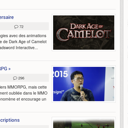
rsaire
72
gies avec des animations
ine de Dark Age of Camelot
oadsword Interactive...
RPG »
296
miers MMORPG, mais cette
ment oubliée dans le MMO
hénomène et encourage un
scriptions