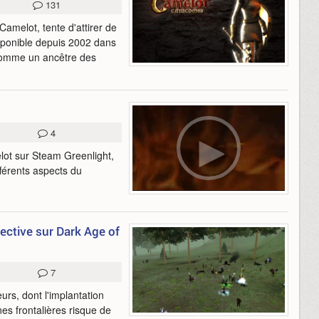
131
amelot, tente d'attirer de
sponible depuis 2002 dans
comme un ancêtre des
4
lot sur Steam Greenlight,
férents aspects du
ctive sur Dark Age of
7
rs, dont l'implantation
es frontalières risque de