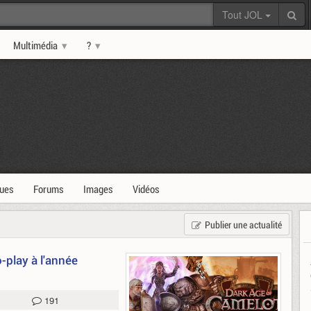
Tout JOL
Multimédia
?
ques
Forums
Images
Vidéos
Publier une actualité
-play à l'année
191