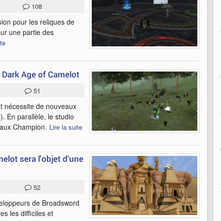
108
ion pour les reliques de
sur une partie des
ite
de Dark Age of Camelot
51
ot nécessite de nouveaux
 En parallèle, le studio
veaux Champion.
Lire la suite
elot sera l'objet d'une
52
développeurs de Broadsword
 les difficiles et