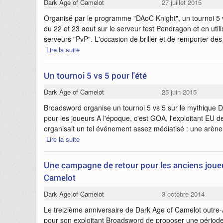
Dark Age of Camelot
27 juillet 2015
Organisé par le programme "DAoC Knight", un tournoi 5 v
du 22 et 23 aout sur le serveur test Pendragon et en utili
serveurs "PvP". L'occasion de briller et de remporter de
Lire la suite
Un tournoi 5 vs 5 pour l'été
Dark Age of Camelot
25 juin 2015
Broadsword organise un tournoi 5 vs 5 sur le mythique 
pour les joueurs A l'époque, c'est GOA, l'exploitant EU 
organisait un tel événement assez médiatisé : une arène 
Lire la suite
Une campagne de retour pour les anciens joue
Camelot
Dark Age of Camelot
3 octobre 2014
Le treizième anniversaire de Dark Age of Camelot outre-A
pour son exploitant Broadsword de proposer une période 