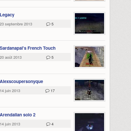
Legacy
23 septembre 2013
5
Sardanapal's French Touch
20 août 2013
5
Alexscoupersonyque
14 juin 2013
17
Arendallan solo 2
14 juin 2013
4