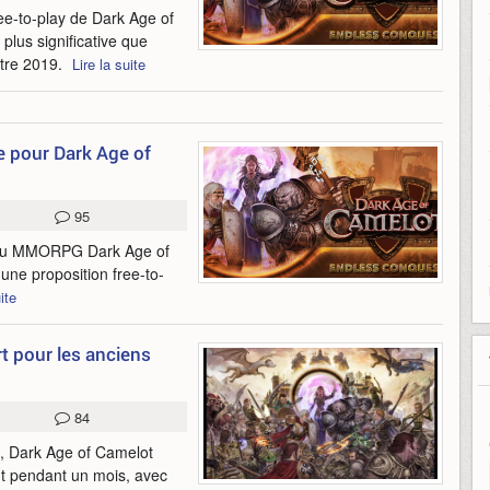
ee-to-play de Dark Age of
plus significative que
stre 2019.
Lire la suite
ve pour Dark Age of
95
s du MMORPG Dark Age of
une proposition free-to-
ite
rt pour les anciens
84
n, Dark Age of Camelot
nt pendant un mois, avec