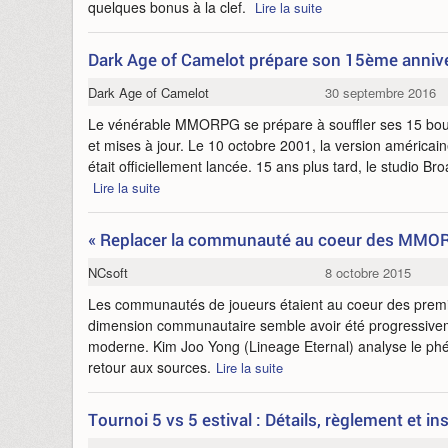
quelques bonus à la clef.
Lire la suite
Dark Age of Camelot prépare son 15ème annive
Dark Age of Camelot
30 septembre 2016
Le vénérable MMORPG se prépare à souffler ses 15 bou
et mises à jour. Le 10 octobre 2001, la version américa
était officiellement lancée. 15 ans plus tard, le studio Br
Lire la suite
« Replacer la communauté au coeur des MMO
NCsoft
8 octobre 2015
Les communautés de joueurs étaient au coeur des pre
dimension communautaire semble avoir été progressive
moderne. Kim Joo Yong (Lineage Eternal) analyse le p
retour aux sources.
Lire la suite
Tournoi 5 vs 5 estival : Détails, règlement et in