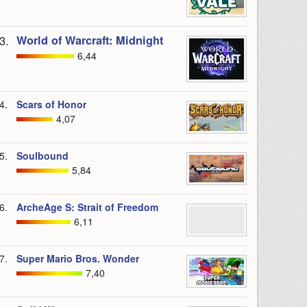
3.
World of Warcraft: Midnight
6,44
4.
Scars of Honor
4,07
5.
Soulbound
5,84
6.
ArcheAge S: Strait of Freedom
6,11
7.
Super Mario Bros. Wonder
7,40