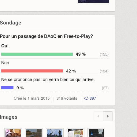
Sondage
Pour un passage de DAoC en Free-to-Play?
Oui
49 %
(155)
Non
42 %
(134)
Ne se prononce pas, on verra bien ce qui arrive.
9 %
(27)
Créé le 1 mars 2015
|
316 votants
|
397
Images