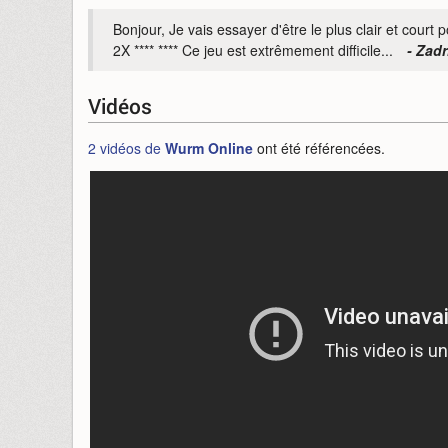
Bonjour, Je vais essayer d'être le plus clair et court p
2X **** **** Ce jeu est extrêmement difficile...
- Zadr
Vidéos
2 vidéos de
Wurm Online
ont été référencées.