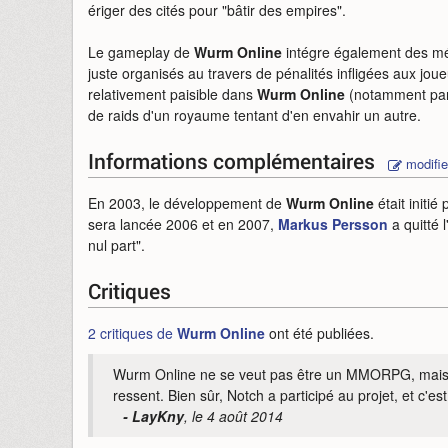
ériger des cités pour "bâtir des empires".
Le gameplay de
Wurm Online
intégre également des 
juste organisés au travers de pénalités infligées aux jo
relativement paisible dans
Wurm Online
(notamment parce
de raids d'un royaume tentant d'en envahir un autre.
Informations complémentaires
modifie
En 2003, le développement de
Wurm Online
était initié
sera lancée 2006 et en 2007,
Markus Persson
a quitté
nul part".
Critiques
2 critiques de
Wurm Online
ont été publiées.
Wurm Online ne se veut pas être un MMORPG, mais pl
ressent. Bien sûr, Notch a participé au projet, et c'es
- LayKny
, le 4 août 2014