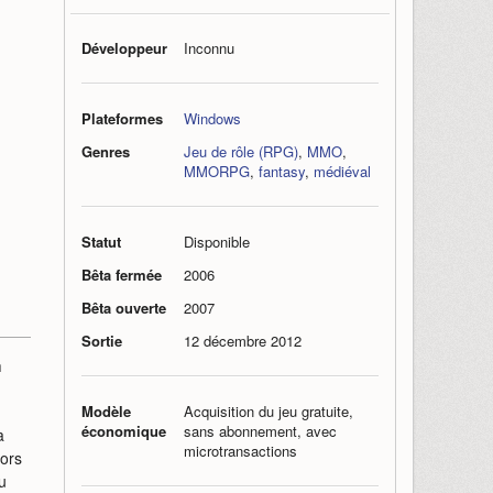
Développeur
Inconnu
Plateformes
Windows
Genres
Jeu de rôle (RPG)
,
MMO
,
MMORPG
,
fantasy
,
médiéval
Statut
Disponible
Bêta fermée
2006
Bêta ouverte
2007
Sortie
12 décembre 2012
m
Modèle
Acquisition du jeu gratuite,
économique
sans abonnement, avec
a
microtransactions
lors
u