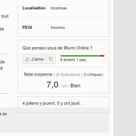
Localisation
inconnue
 tout
PEGI
Inconnu
cas
Que pensez-vous de
Wurm Online
?
J'aime
8 aiment, 1 pas.
ble
it
Note moyenne :
(
9
évaluations |
2
critiques
)
7,0
Bien
-
/
10
4 joliens y jouent, 5 y ont joué.
a se