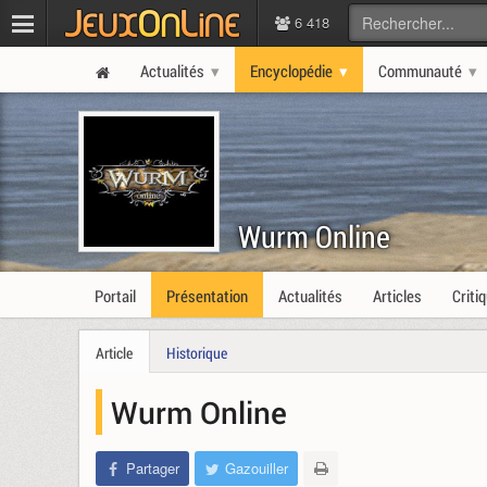
6 418
Actualités
Encyclopédie
Communauté
Wurm Online
Portail
Présentation
Actualités
Articles
Criti
Article
Historique
Wurm Online
Partager
Gazouiller