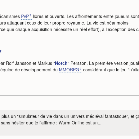
mécanismes
PvP
libres et ouverts. Les affrontements entre joueurs sont
ueurs attaquant ceux de leur propre royaume. La vie est néanmoins
 que chaque acquisition nécessite un réel effort), à l'exception des 
r
 par Rolf Jansson et Markus "
Notch
" Persson. La première version joua
 l'équipe de développement du
MMORPG
considérant que le jeu "n'alla
us un "simulateur de vie dans un univers médiéval fantastique", et ç
t sans hésiter que je l'affirme : Wurm Online est un...