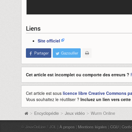
Liens
Site officiel
Partager
Gazouiller
Cet article est incomplet ou comporte des erreurs ?
Cet article est sous
licence libre Creative Commons pat
Vous souhaitez le réutiliser ?
Incluez un lien vers cett
Encyclopédie
Jeux vidéo
Wurm Online
>
>
>
© JeuxOnLine / JOL |
À propos
|
Mentions légales
|
CGU
|
Confid