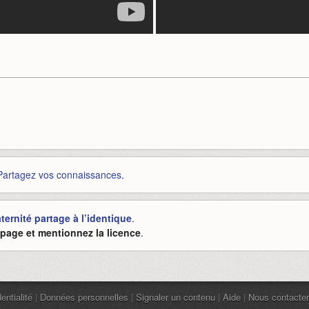
Partagez vos connaissances
.
ernité partage à l’identique
.
e page et mentionnez la licence
.
entialité
|
Données personnelles
|
Signaler un contenu
|
Aide
|
Nous contacter