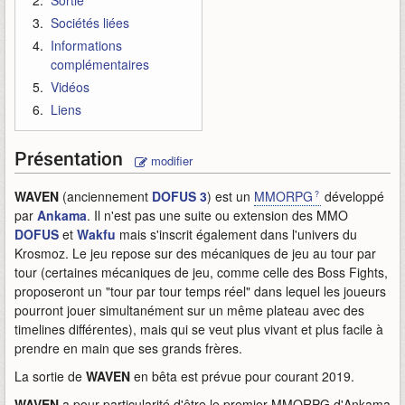
Sortie
Sociétés liées
Informations
complémentaires
Vidéos
Liens
Présentation
modifier
WAVEN
(anciennement
DOFUS 3
) est un
MMORPG
développé
par
Ankama
. Il n'est pas une suite ou extension des MMO
DOFUS
et
Wakfu
mais s'inscrit également dans l'univers du
Krosmoz. Le jeu repose sur des mécaniques de jeu au tour par
tour (certaines mécaniques de jeu, comme celle des Boss Fights,
proposeront un "tour par tour temps réel" dans lequel les joueurs
pourront jouer simultanément sur un même plateau avec des
timelines différentes), mais qui se veut plus vivant et plus facile à
prendre en main que ses grands frères.
La sortie de
WAVEN
en bêta est prévue pour courant 2019.
WAVEN
a pour particularité d'être le premier MMORPG d'Ankama