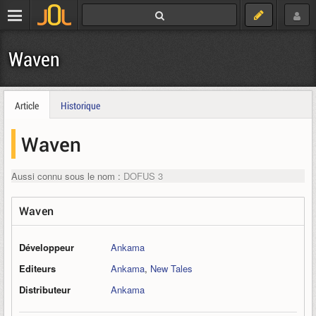
Waven
Article
Historique
Waven
Aussi connu sous le nom :
DOFUS 3
Waven
Développeur
Ankama
Editeurs
Ankama
,
New Tales
Distributeur
Ankama