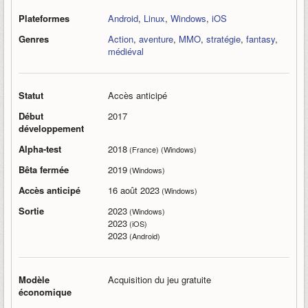
Plateformes
Android
,
Linux
,
Windows
,
iOS
Genres
Action
,
aventure
,
MMO
,
stratégie
,
fantasy
,
médiéval
Statut
Accès anticipé
Début
2017
développement
Alpha-test
2018
(France) (Windows)
Bêta fermée
2019
(Windows)
Accès anticipé
16 août 2023
(Windows)
Sortie
2023
(Windows)
2023
(iOS)
2023
(Android)
Modèle
Acquisition du jeu gratuite
économique