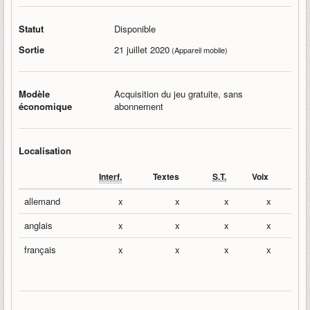
Statut
Disponible
Sortie
21 juillet 2020
(Appareil mobile)
Modèle
Acquisition du jeu gratuite, sans
économique
abonnement
Localisation
Interf.
Textes
S.T.
Voix
allemand
x
x
x
x
anglais
x
x
x
x
français
x
x
x
x