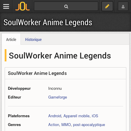
SoulWorker Anime Legends
Article
Historique
SoulWorker Anime Legends
SoulWorker Anime Legends
Développeur
Inconnu
Editeur
Gameforge
Plateformes
Android
,
Appareil mobile
,
iOS
Genres
Action
,
MMO
,
post-apocalyptique