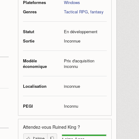
Plateformes
Windows
Genres
Tactical RPG
,
fantasy
Statut
En développement
Sortie
Inconnue
Modèle
Prix d'acquisition
économique
inconnu
Localisation
inconnue
PEGI
Inconnu
Attendez-vous
Ruined King
?
J'aime
1 aime, 0 pas.