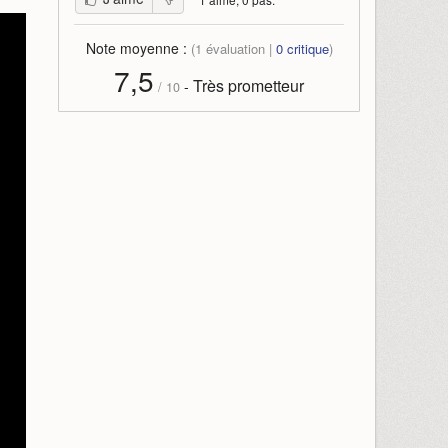
Note moyenne :
(
1
évaluation |
0
critique
)
7,5
Très prometteur
-
/
10