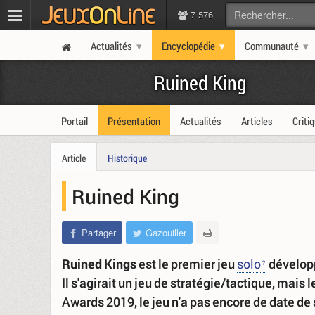
7 576
Actualités
Encyclopédie
Communauté
Ruined King
Portail
Présentation
Actualités
Articles
Criti
Article
Historique
Ruined King
Partager
Gazouiller
Ruined Kings
est le premier jeu
solo
dévelop
Il s'agirait un jeu de stratégie/tactique, mais
Awards 2019, le jeu n'a pas encore de date de 