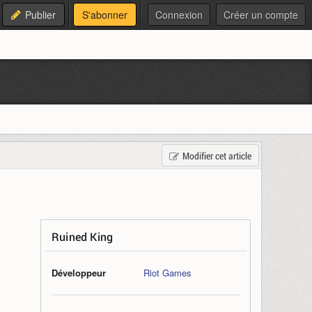
Publier
S'abonner
Connexion
Créer un compte
Modifier cet article
Ruined King
Développeur
Riot Games