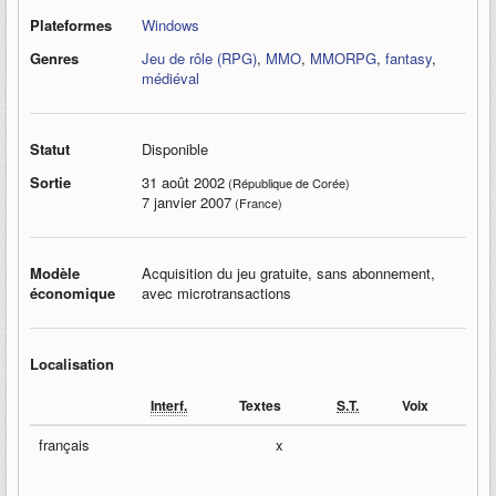
Plateformes
Windows
Genres
Jeu de rôle (RPG)
,
MMO
,
MMORPG
,
fantasy
,
médiéval
Statut
Disponible
Sortie
31 août 2002
(République de Corée)
7 janvier 2007
(France)
Modèle
Acquisition du jeu gratuite, sans abonnement,
économique
avec microtransactions
Localisation
Interf.
Textes
S.T.
Voix
français
x