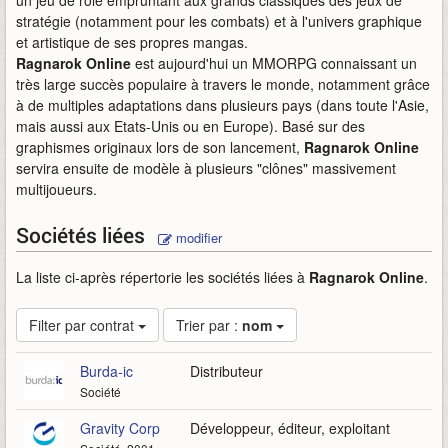
un jeu de rôle empruntant aux grands classiques des jeux de
stratégie (notamment pour les combats) et à l'univers graphique
et artistique de ses propres mangas.
Ragnarok Online
est aujourd'hui un MMORPG connaissant un
très large succès populaire à travers le monde, notamment grâce
à de multiples adaptations dans plusieurs pays (dans toute l'Asie,
mais aussi aux Etats-Unis ou en Europe). Basé sur des
graphismes originaux lors de son lancement,
Ragnarok Online
servira ensuite de modèle à plusieurs "clônes" massivement
multijoueurs.
Sociétés liées
modifier
La liste ci-après répertorie les sociétés liées à
Ragnarok Online
.
Filter par contrat
Trier par :
nom
Burda-ic
Distributeur
Société
Gravity Corp
Développeur, éditeur, exploitant