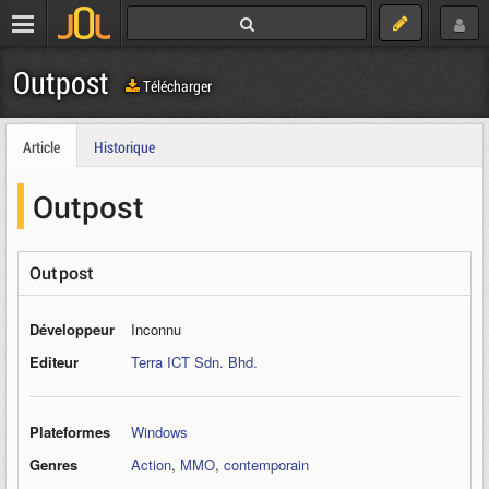
Outpost
Télécharger
Article
Historique
Outpost
Outpost
Développeur
Inconnu
Editeur
Terra ICT Sdn. Bhd.
Plateformes
Windows
Genres
Action
,
MMO
,
contemporain