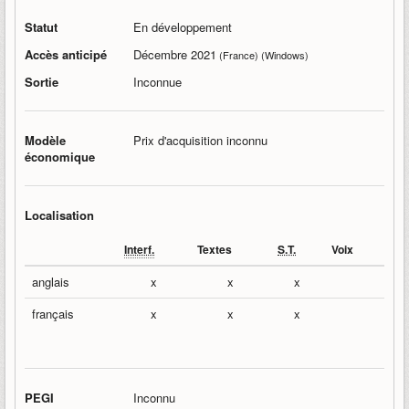
Statut
En développement
Accès anticipé
Décembre 2021
(France) (Windows)
Sortie
Inconnue
Modèle
Prix d'acquisition inconnu
économique
Localisation
Interf.
Textes
S.T.
Voix
anglais
x
x
x
français
x
x
x
PEGI
Inconnu