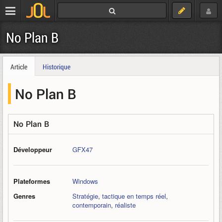
No Plan B
Article
Historique
No Plan B
No Plan B
Développeur
GFX47
Plateformes
Windows
Genres
Stratégie
,
tactique en temps réel
,
contemporain
,
réaliste