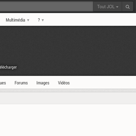
Tout JOL
Multimédia
?
élécharger
ques
Forums
Images
Vidéos