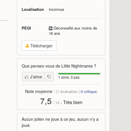
Localisation
inconnue
PEGI
Déconseillé aux moins de
16 ans
Télécharger
Que pensez-vous de
Little Nightmares
?
J'aime
1 aime, 0 pas.
Note moyenne :
(
1
évaluation |
0
critique
)
7,5
Très bien
-
/
10
Aucun jolien ne joue à ce jeu, aucun n'y a
joué.