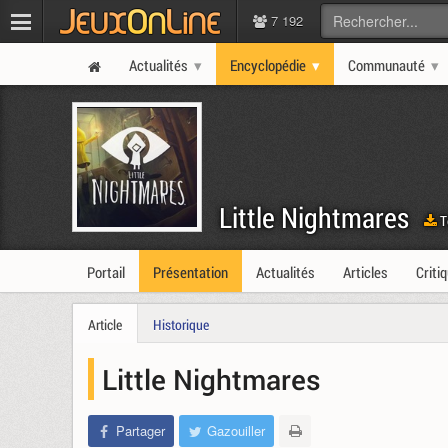
7 192
Actualités
Encyclopédie
Communauté
Little Nightmares
T
Portail
Présentation
Actualités
Articles
Criti
Article
Historique
Little Nightmares
Partager
Gazouiller