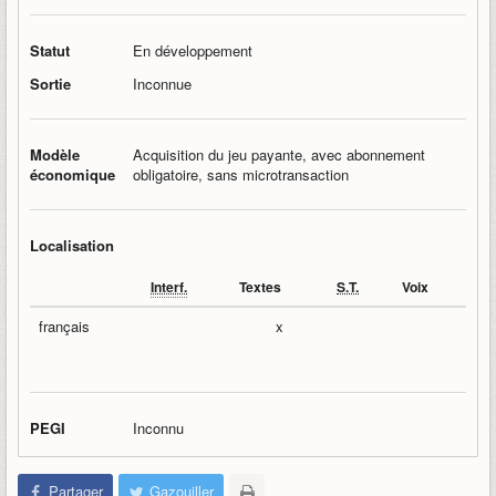
Statut
En développement
Sortie
Inconnue
Modèle
Acquisition du jeu payante, avec abonnement
économique
obligatoire, sans microtransaction
Localisation
Interf.
Textes
S.T.
Voix
français
x
PEGI
Inconnu
Partager
Gazouiller