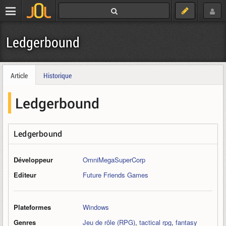
Ledgerbound
Article
Historique
Ledgerbound
Ledgerbound
Développeur
OmniMegaSuperCorp
Editeur
Future Friends Games
Plateformes
Windows
Genres
Jeu de rôle (RPG)
,
tactical rpg
,
fantasy