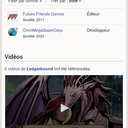
Filter par contrat
Trier par :
nom
Future Friends Games
Éditeur
Société, 2017
OmniMegaSuperCorp
Développeur
Société, 2023
Vidéos
0 vidéos de
Ledgerbound
ont été référencées.