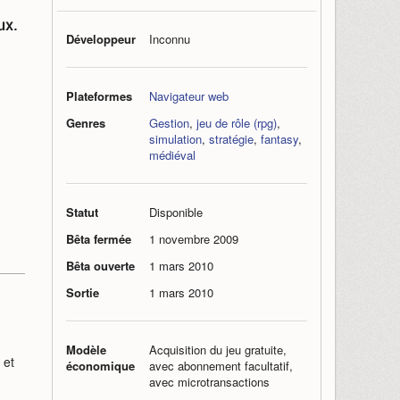
ux.
Développeur
Inconnu
Plateformes
Navigateur web
Genres
Gestion
,
jeu de rôle (rpg)
,
simulation
,
stratégie
,
fantasy
,
médiéval
Statut
Disponible
Bêta fermée
1 novembre 2009
Bêta ouverte
1 mars 2010
Sortie
1 mars 2010
d
Modèle
Acquisition du jeu gratuite,
 et
économique
avec abonnement facultatif,
avec microtransactions