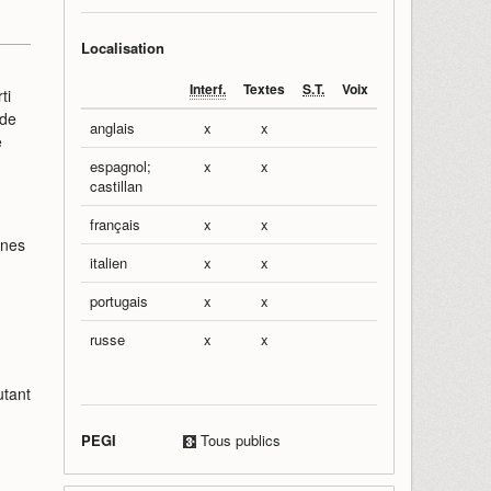
Localisation
Interf.
Textes
S.T.
Voix
ti
 de
anglais
x
x
e
espagnol;
x
x
castillan
français
x
x
ines
italien
x
x
portugais
x
x
russe
x
x
utant
PEGI
Tous publics