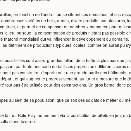
urelles, en fonction de l'endroit où se situent ses domaines, et ces 
 nombreuses variétés de bois, armes, divers produits manufacturés, les 
ce centrale, et permet de compenser de nombreux manques, pour quico
 dans le jeu, puisque, la consommation de produits n'étant pas possible
r le marché mondialisé qui va influencer le développement du domaine. E
t, au détriment de productions typiques locales, comme on aurait pu s
 possibilités sont assez grandes, allant de la hutte la plus basique ju
n passant par toute une série de bâtisses propres aux différents corps 
e peut pas construire n'importe où : une grande partie des bâtiments n
u départ, et qui augmente progressivement, au fur et à mesure que le d
 tout pas être utilisée pour des constructions. Un gros bémol donc pou
roupes au sein de sa population, que ce soit des soldats de métier ou 
 de fair du Role-Play, notamment via la publication de billets en jeu, ou 
-salle d'une taverne.