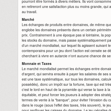
pourront être formés à divers métiers. Ils vont consommer
en retireront une satisfaction plus ou moins grande, qui 
au travail.
Marché
Les échanges de produits entre domaines, de même que l
englobe les domaines présents dans un certain périmètre. 
prix. Contrairement à une époque pas si lointaine, la po
les stocks du domaine, mais passe systématiquement par
d'un marché mondialisé, sur lequel ils agissent suivant
contemporains pour un jeu dont l'action est censée se d
cherchant à vivre en autarcie n'ont aucune chance de se
Monnaie et Taxes
Le marché mondialisé permet les échanges entre domaine
d'argent, qui servira ensuite à payer les salaires de se
est une taxe systématique, sur tous les domaines, calcu
possédés), donc un impôt sur la fortune, taxe qui est trè
c'est le lord en haut de la pyramide qui verse la taxe à l
équitable, et peut forcer les joueurs à adopter des strat
termes de vente à la "banque", pour éviter l'érosion du
dans le rouge (sous l'effet des taxes, très souvent), le 
pour renflouer les caisses du domaine. Le jeu pénalise de 