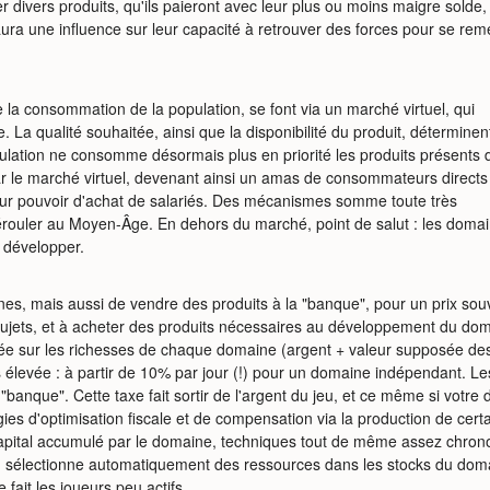
 divers produits, qu'ils paieront avec leur plus ou moins maigre solde,
aura une influence sur leur capacité à retrouver des forces pour se rem
a consommation de la population, se font via un marché virtuel, qui
La qualité souhaitée, ainsi que la disponibilité du produit, déterminent
pulation ne consomme désormais plus en priorité les produits présents
 le marché virtuel, devenant ainsi un amas de consommateurs directs
 leur pouvoir d'achat de salariés. Des mécanismes somme toute très
érouler au Moyen-Âge. En dehors du marché, point de salut : les doma
 développer.
s, mais aussi de vendre des produits à la "banque", pour un prix sou
s sujets, et à acheter des produits nécessaires au développement du dom
lée sur les richesses de chaque domaine (argent + valeur supposée de
s élevée : à partir de 10% par jour (!) pour un domaine indépendant. Le
a "banque". Cette taxe fait sortir de l'argent du jeu, et ce même si vot
égies d'optimisation fiscale et de compensation via la production de cer
 capital accumulé par le domaine, techniques tout de même assez chro
jeu sélectionne automatiquement des ressources dans les stocks du domai
fait les joueurs peu actifs.