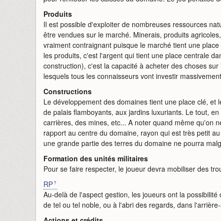
Produits
Il est possible d'exploiter de nombreuses ressources nat
être vendues sur le marché. Minerais, produits agricoles,
vraiment contraignant puisque le marché tient une pla
les produits, c'est l'argent qui tient une place centrale
construction), c'est la capacité à acheter des choses su
lesquels tous les connaisseurs vont investir massivemen
Constructions
Le développement des domaines tient une place clé, et les
de palais flamboyants, aux jardins luxuriants. Le tout, e
carrières, des mines, etc... A noter quand même qu'on n
rapport au centre du domaine, rayon qui est très petit a
une grande partie des terres du domaine ne pourra malgré
Formation des unités militaires
Pour se faire respecter, le joueur devra mobiliser des t
RP
Au-delà de l'aspect gestion, les joueurs ont la possibilité
de tel ou tel noble, ou à l'abri des regards, dans l'arrière
Actions et crédits