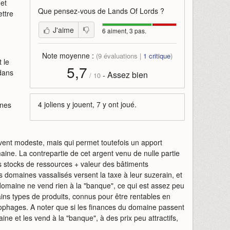
 et
Que pensez-vous de
Lands Of Lords
?
ettre
J'aime
6 aiment, 3 pas.
Note moyenne :
(
9
évaluations |
1
critique
)
 le
5,7
 dans
Assez bien
-
/
10
4 joliens y jouent, 7 y ont joué.
ines
vent modeste, mais qui permet toutefois un apport
aine. La contrepartie de cet argent venu de nulle partie
s stocks de ressources + valeur des bâtiments
s domaines vassalisés versent la taxe à leur suzerain, et
re domaine ne vend rien à la "banque", ce qui est assez peu
tains types de produits, connus pour être rentables en
nophages. A noter que si les finances du domaine passent
ne et les vend à la "banque", à des prix peu attractifs,