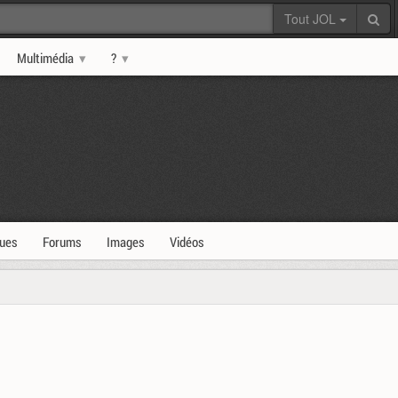
Tout JOL
Multimédia
?
ques
Forums
Images
Vidéos