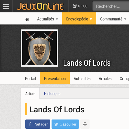
6 706
Actualités
Encyclopédie
Communauté
Lands Of Lords
Portail
Présentation
Actualités
Articles
Criti
Article
Historique
Lands Of Lords
Partager
Gazouiller