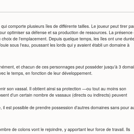
i comporte plusieurs îles de différente tailles. Le joueur peut tirer par
 pour optimiser sa défense et sa production de ressources. La présence
du choix de l'emplacement. Depuis quelque temps, les îles ont une duré
nfouie sous l'eau, poussant les lords qui y avaient établi un domaine à
anément, et chacun de ces personnages peut posséder jusqu'à 3 doma
avec le temps, en fonction de leur développement.
r son vassal. Il obtient ainsi sa protection —ou tout au moins son
osent d'un certain nombre de vassaux (directs ou indirects) peuvent
, il est possible de prendre possession d'autres domaines sans pour a
e de colons vont le rejoindre, y apportant leur force de travail. Ils