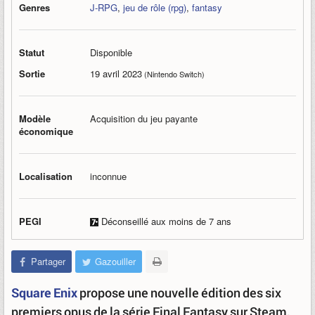
Genres
J-RPG
,
jeu de rôle (rpg)
,
fantasy
Statut
Disponible
Sortie
19 avril 2023
(Nintendo Switch)
Modèle
Acquisition du jeu payante
économique
Localisation
inconnue
PEGI
Déconseillé aux moins de 7 ans
Partager
Gazouiller
Square Enix
propose une nouvelle édition des six
premiers opus de la série Final Fantasy sur Steam,