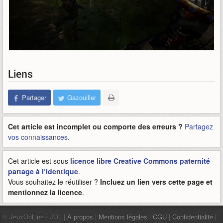
Liens
Partager
Gazouiller
Cet article est incomplet ou comporte des erreurs ?
Partagez
vos connaissances
.
Cet article est sous
licence libre Creative Commons paternité
partage à l’identique
.
Vous souhaitez le réutiliser ?
Incluez un lien vers cette page et
mentionnez la licence
.
© JeuxOnLine / JOL |
À propos
|
Mentions légales
|
CGU
|
Confidentialité
|