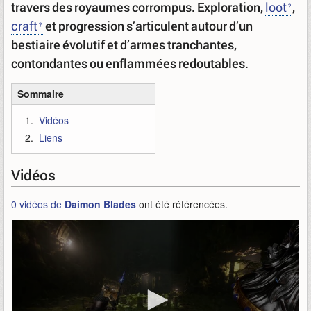
travers des royaumes corrompus. Exploration,
loot
,
craft
et progression s’articulent autour d’un
bestiaire évolutif et d’armes tranchantes,
contondantes ou enflammées redoutables.
Sommaire
Vidéos
Liens
Vidéos
0 vidéos de
Daimon Blades
ont été référencées.