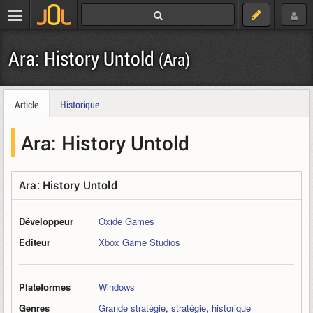
Ara: History Untold
(Ara)
Article
Historique
Ara: History Untold
Ara: History Untold
Développeur
Oxide Games
Editeur
Xbox Game Studios
Plateformes
Windows
Genres
Grande stratégie
,
stratégie
,
historique