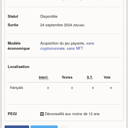
Statut
Disponible
Sortie
24 septembre 2024
(Monde)
Modèle
Acquisition du jeu payante,
sans
économique
cryptomonnaie
,
sans NFT
Localisation
Interf.
Textes
S.T.
Voix
français
x
x
x
x
PEGI
Déconseillé aux moins de 12 ans