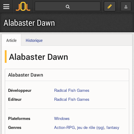
Alabaster Dawn
Article
Historique
Alabaster Dawn
Alabaster Dawn
Développeur
Radical Fish Games
Editeur
Radical Fish Games
Plateformes
Windows
Genres
Action-RPG
,
jeu de rôle (rpg)
,
fantasy