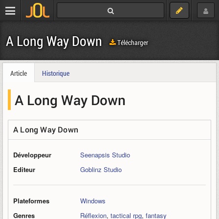
A Long Way Down
Télécharger
Article
Historique
A Long Way Down
A Long Way Down
Développeur
Seenapsis Studio
Editeur
Goblinz Studio
Plateformes
Windows
Genres
Réflexion
,
tactical rpg
,
fantasy