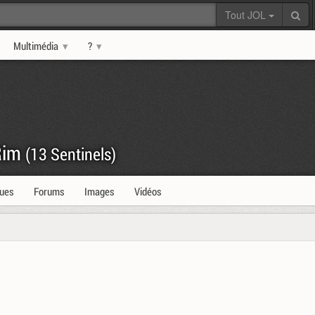
Tout JOL
Multimédia
?
 Rim
(13 Sentinels)
ques
Forums
Images
Vidéos