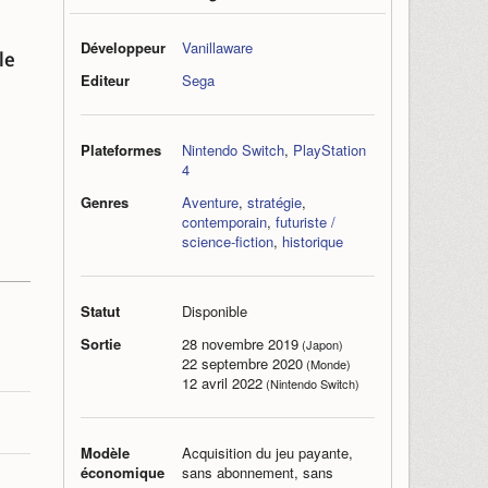
Développeur
Vanillaware
le
Editeur
Sega
Plateformes
Nintendo Switch
,
PlayStation
4
Genres
Aventure
,
stratégie
,
contemporain
,
futuriste /
science-fiction
,
historique
Statut
Disponible
Sortie
28 novembre 2019
(Japon)
22 septembre 2020
(Monde)
12 avril 2022
(Nintendo Switch)
Modèle
Acquisition du jeu payante,
économique
sans abonnement, sans