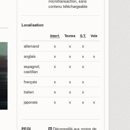
microtransaction, sans
contenu téléchargeable
Localisation
Interf.
Textes
S.T.
Voix
allemand
x
x
x
anglais
x
x
x
x
espagnol;
x
x
x
castillan
français
x
x
x
italien
x
x
x
japonais
x
x
x
x
PEGI
Déconseillé aux moins de