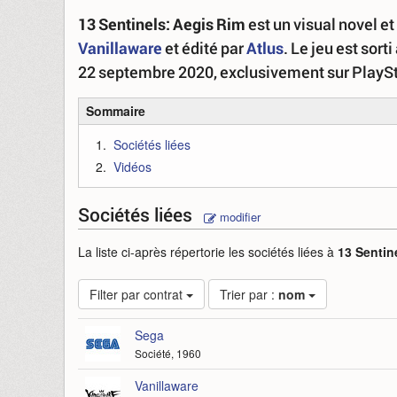
13 Sentinels: Aegis Rim
est un visual novel e
Vanillaware
et édité par
Atlus
. Le jeu est sor
22 septembre 2020, exclusivement sur PlaySt
Sommaire
Sociétés liées
Vidéos
Sociétés liées
modifier
La liste ci-après répertorie les sociétés liées à
13 Sentin
Filter par contrat
Trier par :
nom
Sega
Société, 1960
Vanillaware