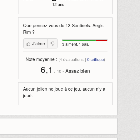
12 ans
Que pensez-vous de
13 Sentinels: Aegis
Rim
?
J'aime
3 aiment, 1 pas.
Note moyenne :
(
4
évaluations |
0
critique
)
6,1
Assez bien
-
/
10
Aucun jolien ne joue à ce jeu, aucun n'y a
joué.