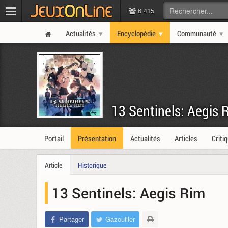
6 415
Actualités
Encyclopédie
Communauté
13 Sentinels: Aegis
Portail
Présentation
Actualités
Articles
Criti
Article
Historique
13 Sentinels: Aegis Rim
Partager
Gazouiller