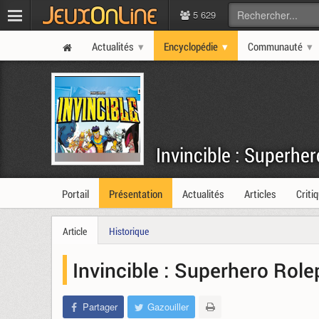
5 629
Actualités
Encyclopédie
Communauté
Invincible : Superhe
Portail
Présentation
Actualités
Articles
Criti
Article
Historique
Invincible : Superhero Role
Partager
Gazouiller