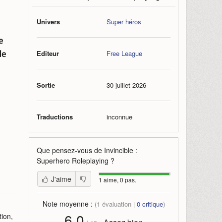
Univers
Super héros
e
de
Editeur
Free League
Sortie
30 juillet 2026
Traductions
inconnue
Que pensez-vous de
Invincible :
Superhero Roleplaying
?
J'aime
1 aime, 0 pas.
Note moyenne :
(
1
évaluation |
0
critique
)
6,0
tion,