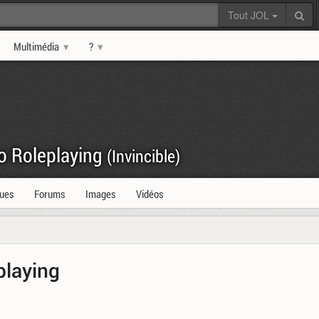
Tout JOL
Multimédia
?
ro Roleplaying
(Invincible)
ques
Forums
Images
Vidéos
playing