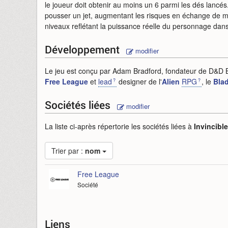
le joueur doit obtenir au moins un 6 parmi les dés lancé
pousser un jet, augmentant les risques en échange de m
niveaux reflétant la puissance réelle du personnage dans l
Développement
modifier
Le jeu est conçu par Adam Bradford, fondateur de D&D 
Free League
et
lead
designer de l'
Alien
RPG
, le
Bla
Sociétés liées
modifier
La liste ci-après répertorie les sociétés liées à
Invincibl
Trier par :
nom
Free League
Société
Liens