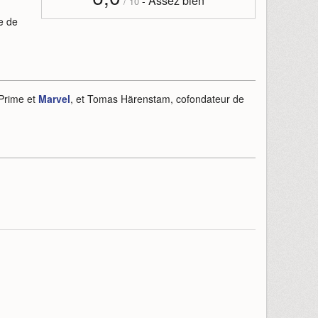
Assez bien
-
/
10
e de
 Prime et
Marvel
, et Tomas Härenstam, cofondateur de