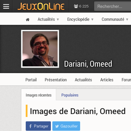
6 225
Actualités
Encyclopédie
Communauté
Dariani, Omeed
Portail
Présentation
Actualités
Articles
Foru
Images récentes
Populaires
Images de Dariani, Omeed
Partager
Gazouiller