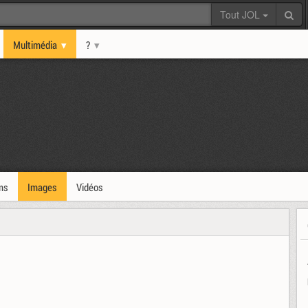
Tout JOL
Multimédia
?
ms
Images
Vidéos