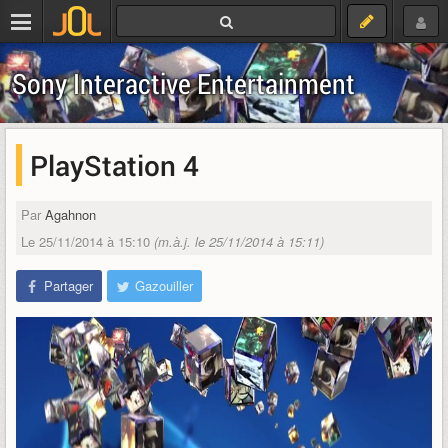
Sony Interactive Entertainment
PlayStation 4
Par
Agahnon
Le 25/11/2014 à 15:10
(m.à.j. le 25/11/2014 à 15:11)
Partager
Gazouiller