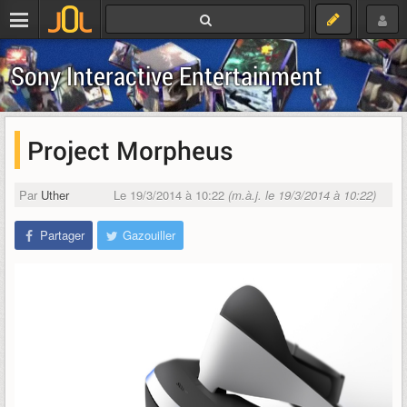
Sony Interactive Entertainment
Project Morpheus
Par
Uther
Le 19/3/2014 à 10:22
(m.à.j. le 19/3/2014 à 10:22)
Partager
Gazouiller