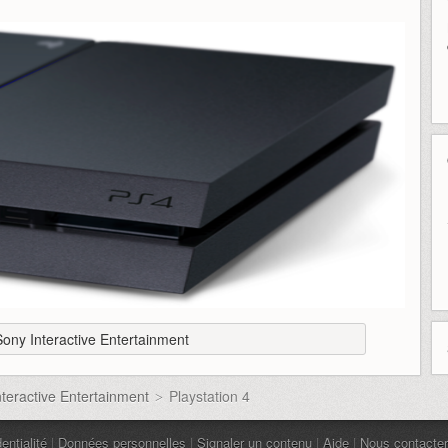
ony Interactive Entertainment
teractive Entertainment
Playstation 4
>
entialité
|
Données personnelles
|
Signaler un contenu
|
Aide
|
Nous contacter