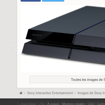
Toutes les images de S
Sony Interactive Entertainment
Images de Sony In
>
>
© JeuxOnLine / JOL |
À propos
|
Mentions légales
|
CGU
|
Confid