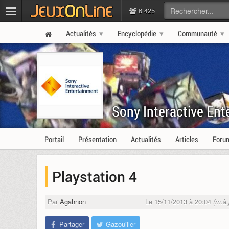
6 425
Actualités
Encyclopédie
Communauté
Sony Interactive Ent
Portail
Présentation
Actualités
Articles
Foru
Playstation 4
Par
Agahnon
Le 15/11/2013 à 20:04
(m.à.
Partager
Gazouiller