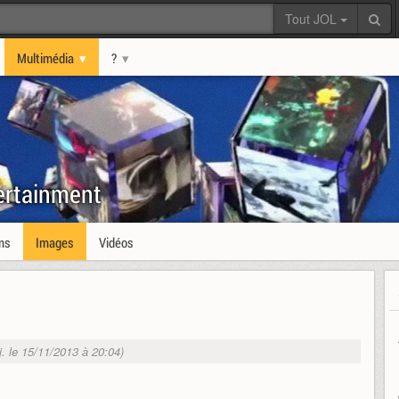
Tout JOL
Multimédia
?
ertainment
ms
Images
Vidéos
j. le 15/11/2013 à 20:04)