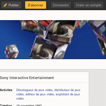
Publier
S'abonner
Connexion
Créer un compte
Sony Interactive Entertainment
Activités
Développeur de jeux vidéo
,
distributeur de jeux
vidéo
,
éditeur de jeux vidéo
,
exploitant de jeux
vidéo
Création
16 novembre 1993