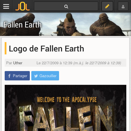
Fallen Earth
Logo de Fallen Earth
Par
Uther
Le 22/7/2009 à 12:39
(m.à.j. le 22/7/2009 à 12:39)
Partager
Gazouiller