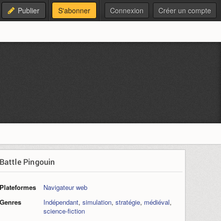
Publier
S'abonner
Connexion
Créer un compte
Battle Pingouin
Plateformes
Navigateur web
Genres
Indépendant
,
simulation
,
stratégie
,
médiéval
,
science-fiction