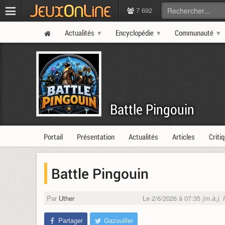
7 692
Actualités
Encyclopédie
Communauté
Battle Pingouin
Portail
Présentation
Actualités
Articles
Criti
Battle Pingouin
Par
Uther
Le 2/6/2026 à 07:35
(m.à.j. 
Partager
Gazouiller