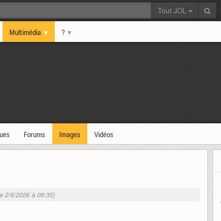
Tout JOL
Multimédia
?
ques
Forums
Images
Vidéos
le 2/6/2026 à 09:35)