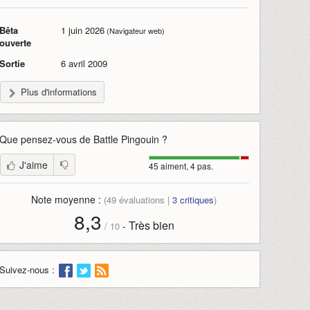
Bêta
1 juin 2026
(Navigateur web)
ouverte
Sortie
6 avril 2009
Plus d'informations
Que pensez-vous de
Battle Pingouin
?
J'aime
45 aiment, 4 pas.
Note moyenne :
(
49
évaluations |
3
critiques
)
8,3
Très bien
-
/
10
Suivez-nous :