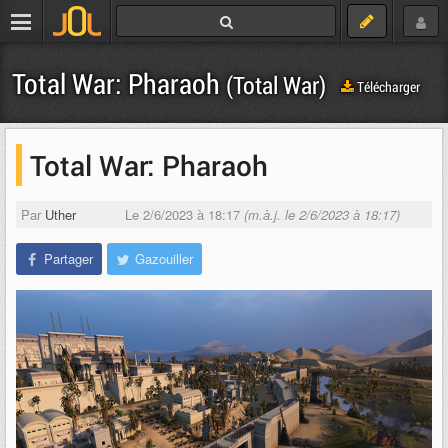
Total War: Pharaoh
(Total War)
Télécharger
Total War: Pharaoh
Par
Uther
Le 2/6/2023 à 18:17
(m.à.j. le 2/6/2023 à 18:17)
Partager
Gazouiller